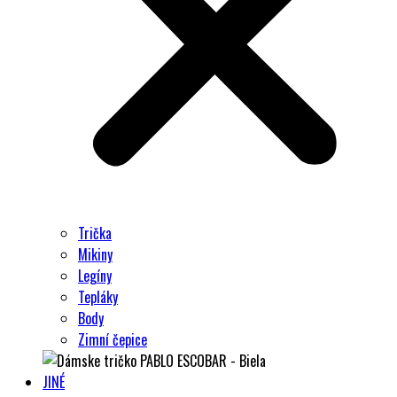
Trička
Mikiny
Legíny
Tepláky
Body
Zimní čepice
JINÉ