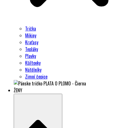
Trička
Mikiny
Kraťasy
Tepláky
Plavky
Kšiltovky
Nátělníky
Zimní čepice
ŽENY