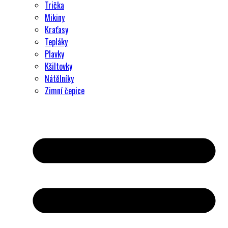
Trička
Mikiny
Kraťasy
Tepláky
Plavky
Kšiltovky
Nátělníky
Zimní čepice