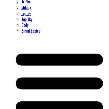
Trička
Mikiny
Legíny
Tepláky
Body
Zimní čepice